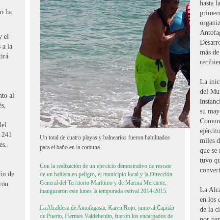
hasta l
io ha
primero
organiz
Antofag
y el
Desarr
 a la
más de 
irá
recibie
La inic
del Mun
to al
instanc
és,
su may
Comuni
del
ejércit
s 241
Un total de cuatro playas y balnearios fueron habilitados
miles d
es.
para el baño en la comuna.
que se 
tuvo qu
Con la realización de un ejercicio demostrativo de rescate
convert
ión de
de un bañista en peligro, el municipio local y la Dirección
General del Territorio Marítimo y de Marina Mercante,
aron
La Alc
inauguraron este lunes la temporada estival 2014-2015.
en los 
La Alcaldesa de Antofagasta, Karen Rojo, junto al Capitán
de la c
de Puerto, Hermes Valdebenito, fueron los encargados de
por par