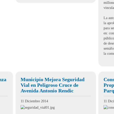
millone
vincula
La auto
la apr
para se
en: co
público
de des
semáfor
la com
nza
Municipio Mejora Seguridad
Cons
Vial en Peligroso Cruce de
Prop
Avenida Antonio Rendic
Parq
11 Diciembre 2014
11 Dic