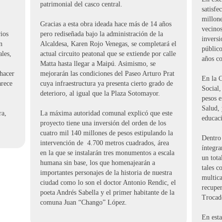
patrimonial del casco central.
satisf
millone
Gracias a esta obra ideada hace más de 14 años
vecinos
ios
pero rediseñada bajo la administración de la
invers
n
Alcaldesa, Karen Rojo Venegas, se completará el
público
ales,
actual circuito peatonal que se extiende por calle
años c
Matta hasta llegar a Maipú. Asimismo, se
 hacer
mejorarán las condiciones del Paseo Arturo Prat
En la 
arece
cuya infraestructura ya presenta cierto grado de
Social
deterioro, al igual que la Plaza Sotomayor.
pesos 
Salud, 
ra,
La máxima autoridad comunal explicó que este
educac
proyecto tiene una inversión del orden de los
cuatro mil 140 millones de pesos estipulando la
Dentro 
intervención de 4.700 metros cuadrados, área
íntegra
en la que se instalarán tres monumentos a escala
un tota
humana sin base, los que homenajearán a
tales 
importantes personajes de la historia de nuestra
multica
ciudad como lo son el doctor Antonio Rendic, el
recuper
poeta Andrés Sabella y el primer habitante de la
Trocad
comuna Juan “Chango” López.
En est