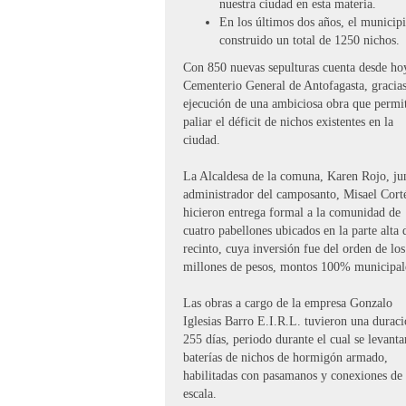
nuestra ciudad en esta materia.
En los últimos dos años, el municip
construido un total de 1250 nichos.
Con 850 nuevas sepulturas cuenta desde ho
Cementerio General de Antofagasta, gracias
ejecución de una ambiciosa obra que permit
paliar el déficit de nichos existentes en la
ciudad.
La Alcaldesa de la comuna, Karen Rojo, jun
administrador del camposanto, Misael Cort
hicieron entrega formal a la comunidad de
cuatro pabellones ubicados en la parte alta 
recinto, cuya inversión fue del orden de lo
millones de pesos, montos 100% municipal
Las obras a cargo de la empresa Gonzalo
Iglesias Barro E.I.R.L. tuvieron una durac
255 días, periodo durante el cual se levant
baterías de nichos de hormigón armado,
habilitadas con pasamanos y conexiones de
escala.