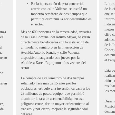
e
En la intersección de esta concurrida
La care
arteria con calle Vallenar, se instaló un
de la c
moderno semáforo de dos tiempos que
que se 
permitirá disminuir la accidentabilidad en
inform
el sector.
indican
metros
nanza
Más de 600 personas de la tercera edad, usuarias
cifra c
eva
de la Casa Comunal del Adulto Mayor, se verán
adoles
directamente beneficiadas con la instalación de
de la I
el
un moderno semáforo en la intersección de
Concejo
na
Avenida Antonio Rendic y calle Vallenar,
dos pu
perro
dispositivo inaugurado este jueves por la
el Par
Alcaldesa Karen Rojo junto a los vecinos del
sector.
Esta pe
 de
realiza
La compra de este semáforo de dos tiempos
niños, 
ra en
solicitado hace más de 15 años por los
resulta
pobladores, estipuló una inversión cercana a los
los me
29 millones de pesos, equipo que permitirá
disminuir la tasa de accidentabilidad en este
Durante
ez,
peligroso cruce, dar un mayor ordenamiento al
Municip
ada
tránsito y por cierto, mejorar la seguridad vial
demand
del área.