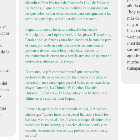
difundir el Plan Nacional de Protección Civil de Playas y
año la 
Balnearios, el que estipula las medidas de seguridad con
“hoy es
las que deben contar estos sectores para salvaguardar a las
más de
personas que llegan a disfrutar del borde costero.
mayoría
y en
Según informaron las autoridades, los balnearios
hizo co
nichos
Municipal y Juan López además de las playas Trocadero y
vecinas
a
Paraíso son las únicas zonas habilitadas en la comuna para
inscrib
el baño, por ende en cada una de ellas se considera la
os
sus niñ
presencia de dos salvavidas, señalética, además de
 de la
agradec
equipamiento de emergencia para la atención de quienes se
enfrenten a situaciones de riesgo.
mucha 
trabaja
rontas
Asimismo, la jefa comunal precisó que otros ocho
sectores costeros se encuentran habilitados sólo para la
recreación, no siendo aptos para el baño, tal es caso de las
o del
playas Amarilla, La Chimba, El Cuadro, Llacolén,
te en
Huáscar, El Colorado, El Lenguado y Los Metales, esta
s
última en el sector de Juan López.
 mes
Frente a la apertura de la temporada estival, la Alcaldesa
ón
afirmó que “quiero hacer un especial llamado a todos los
bañistas y en especial a los jóvenes para que disfruten este
verano en forma segura, que apelen al autocuidado y no
cometan acciones temerarias que puedan poner en riesgo
su vida”.