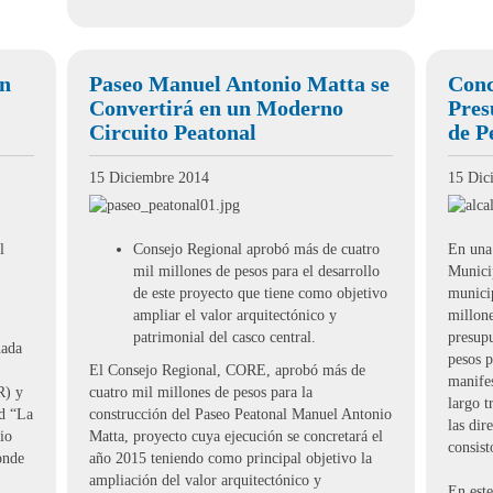
en
Paseo Manuel Antonio Matta se
Conc
Convertirá en un Moderno
Pres
Circuito Peatonal
de P
15 Diciembre 2014
15 Dic
l
Consejo Regional aprobó más de cuatro
En una 
mil millones de pesos para el desarrollo
Municip
de este proyecto que tiene como objetivo
munici
ampliar el valor arquitectónico y
millone
patrimonial del casco central.
presup
nada
pesos p
El Consejo Regional, CORE, aprobó más de
manifes
R) y
cuatro mil millones de pesos para la
largo t
ad “La
construcción del Paseo Peatonal Manuel Antonio
las dir
io
Matta, proyecto cuya ejecución se concretará el
consist
onde
año 2015 teniendo como principal objetivo la
ampliación del valor arquitectónico y
En est