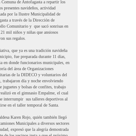
a Comuna de Antofagasta a repartir los
s presentes navideños, actividad
ada por la Ilustre Municipalidad de
asta a través de la Dirección de
ollo Comunitario y que sacó sonrisas en
21 mil niños y niñas que ansiosos
ron sus regalos.
iativa, que ya es una tradición navideña
icipio, fue preparada durante 11 días,
ia en donde funcionarios municipales, en
oría del área de Organizaciones
tarias de la DIDECO y voluntarios del
o, trabajaron día y noche envolviendo
e juguetes y bolsas de confites, trabajo
realizó en el gimnasio Empalme, el cual
e interrumpir sus talleres deportivos al
irse en el taller temporal de Santa.
aldesa Karen Rojo, quién también llegó
camiones Municipales a diversos sectores
iudad, expresó que la alegría demostrada
te de los vecinos insta a que el próximo