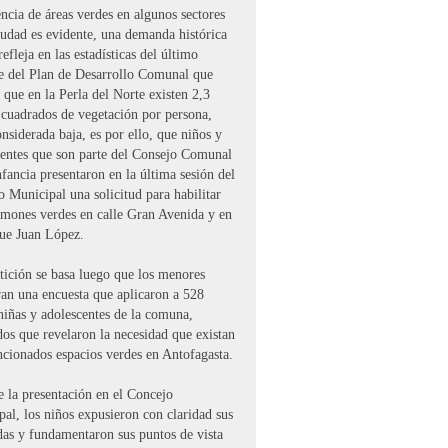
ncia de áreas verdes en algunos sectores
iudad es evidente, una demanda histórica
refleja en las estadísticas del último
e del Plan de Desarrollo Comunal que
 que en la Perla del Norte existen 2,3
 cuadrados de vegetación por persona,
onsiderada baja, es por ello, que niños y
centes que son parte del Consejo Comunal
nfancia presentaron en la última sesión del
 Municipal una solicitud para habilitar
lmones verdes en calle Gran Avenida y en
que Juan López.
tición se basa luego que los menores
ran una encuesta que aplicaron a 528
niñas y adolescentes de la comuna,
dos que revelaron la necesidad que existan
ncionados espacios verdes en Antofagasta.
 la presentación en el Concejo
al, los niños expusieron con claridad sus
as y fundamentaron sus puntos de vista