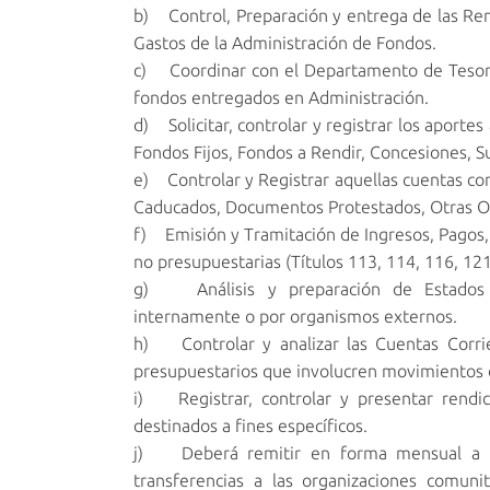
b) Control, Preparación y entrega de las Re
Gastos de la Administración de Fondos.
c) Coordinar con el Departamento de Tesorer
fondos entregados en Administración.
d) Solicitar, controlar y registrar los aportes
Fondos Fijos, Fondos a Rendir, Concesiones, S
e) Controlar y Registrar aquellas cuentas co
Caducados, Documentos Protestados, Otras Obl
f) Emisión y Tramitación de Ingresos, Pagos, 
no presupuestarias (Títulos 113, 114, 116, 121
g) Análisis y preparación de Estados Fi
internamente o por organismos externos.
h) Controlar y analizar las Cuentas Corrie
presupuestarios que involucren movimientos 
i) Registrar, controlar y presentar rendi
destinados a fines específicos.
j) Deberá remitir en forma mensual a la 
transferencias a las organizaciones comuni