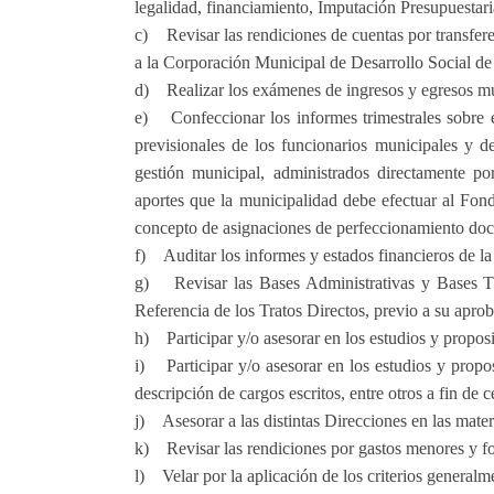
legalidad, financiamiento, Imputación Presupuestar
c) Revisar las rendiciones de cuentas por transfere
a la Corporación Municipal de Desarrollo Social de
d) Realizar los exámenes de ingresos y egresos mun
e) Confeccionar los informes trimestrales sobre 
previsionales de los funcionarios municipales y d
gestión municipal, administrados directamente po
aportes que la municipalidad debe efectuar al Fo
concepto de asignaciones de perfeccionamiento doc
f) Auditar los informes y estados financieros de l
g) Revisar las Bases Administrativas y Bases Té
Referencia de los Tratos Directos, previo a su apro
h) Participar y/o asesorar en los estudios y proposi
i) Participar y/o asesorar en los estudios y prop
descripción de cargos escritos, entre otros a fin de c
j) Asesorar a las distintas Direcciones en las materi
k) Revisar las rendiciones por gastos menores y fon
l) Velar por la aplicación de los criterios generalm