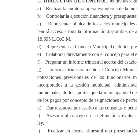
La
DIRECCIÓN DE CONTROL,
tendrá las sig
a) Realizar la auditoría operativa interna de la muni
b) Controlar la ejecución financiera y presupuesta
c) Representar al alcalde los actos municipales q
tendrá acceso a toda la información disponible, de a
18.695 L.O.C.M.
d) Representar al Concejo Municipal el déficit pre
e) Colaborar directamente con el concejo para el ej
f) Preparar un informe trimestral acerca del estado
g) Informar trimestralmente al Concejo Municip
cotizaciones previsionales de los funcionarios 
incorporados a la gestión municipal, administra
municipales, de los aportes que la municipalidad 
de los pagos por concepto de asignaciones de perf
h) Dar respuesta por escrito a las consultas o peti
i) Asesorar al concejo en la definición y evaluaci
ley.
j) Realizar en forma trimestral una presentació