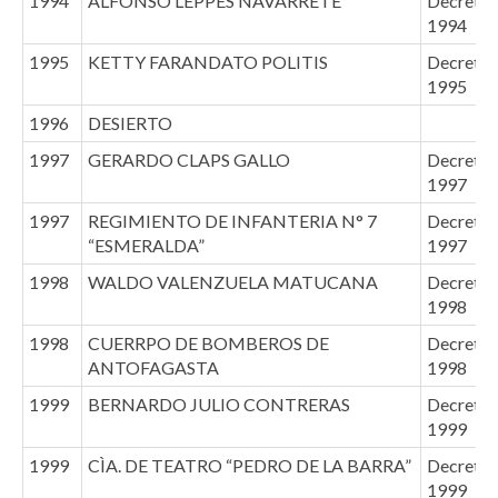
1994
ALFONSO LEPPES NAVARRETE
Decreto 
1994
1995
KETTY FARANDATO POLITIS
Decreto (
1995
1996
DESIERTO
1997
GERARDO CLAPS GALLO
Decreto 
1997
1997
REGIMIENTO DE INFANTERIA N° 7
Decreto 
“ESMERALDA”
1997
1998
WALDO VALENZUELA MATUCANA
Decreto 
1998
1998
CUERRPO DE BOMBEROS DE
Decreto (
ANTOFAGASTA
1998
1999
BERNARDO JULIO CONTRERAS
Decreto (
1999
1999
CÌA. DE TEATRO “PEDRO DE LA BARRA”
Decreto (
1999