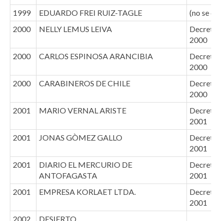
1999
EDUARDO FREI RUIZ-TAGLE
(no se en
2000
NELLY LEMUS LEIVA
Decreto (
2000
2000
CARLOS ESPINOSA ARANCIBIA
Decreto (
2000
2000
CARABINEROS DE CHILE
Decreto (
2000
2001
MARIO VERNAL ARISTE
Decreto (
2001
2001
JONAS GÒMEZ GALLO
Decreto (
2001
2001
DIARIO EL MERCURIO DE
Decreto (
ANTOFAGASTA
2001
2001
EMPRESA KORLAET LTDA.
Decreto (
2001
2002
DESIERTO