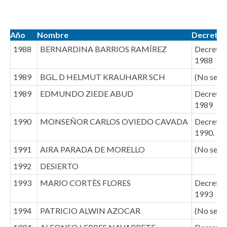
Año
Nombre
Decreto
1988
BERNARDINA BARRIOS RAMÍREZ
Decreto (
1988
1989
BGL. D HELMUT KRAUHARR SCH
(No se e
1989
EDMUNDO ZIEDE ABUD
Decreto (
1989
1990
MONSEÑOR CARLOS OVIEDO CAVADA
Decreto 
1990.
1991
AIRA PARADA DE MORELLO
(No se e
1992
DESIERTO
1993
MARIO CORTÈS FLORES
Decreto 
1993
1994
PATRICIO ALWIN AZOCAR
(No se e