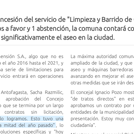
ncesión del servicio de "Limpieza y Barrido de
s a favor y 1 abstención, la comuna contará c
significativamente el aseo en la ciudad.
mensión S.A., algo que no es
La máxima autoridad comuna
o el año 2016 hasta el 2021, y
ampliado de la ciudad, y que
na serie de limitaciones para
aseo y máquinas barredoras
rvicio entrará en operaciones
avanzando en mejorar el ase
otras medidas que se irán des
 Antofagasta, Sacha Razmilic,
El concejal Ignacio Pozo most
a aprobación del Concejo
"de tratos directos" en e
 que se termina por un largo
aprobamos un contrato por u
contratos sin licitación,
entidades de la municipalidad
 lo logramos. Esto tuvo una
presentación. Estoy muy con
 a mitad del año pasado"
, lo
ciudadanía".
oluciones específicas y "hoy