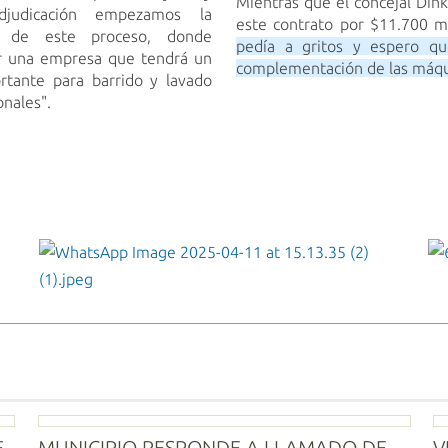
Mientras que el concejal Dink
judicación empezamos la
este contrato por $11.700 m
ón de este proceso, donde
pedía a gritos y espero q
r una empresa que tendrá un
complementación de las máqu
rtante para barrido y lavado
onales".
WhatsApp Image 2025-04-11 at 15.13.35
(2) (1).jpeg
E
MUNICIPIO RESPONDE A LLAMADO DE
V