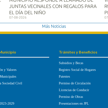
JUNTAS VECINALES CON REGALOS PARA
R
EL DÍA DEL NIÑO
P
07-08-2026
07
Más Noticias
Municipio
Trámites y Beneficios
Subsidios y Becas
ón y Valores
Registro Social de Hogares
 Municipales
Patentes
a Sociedad Civil
Permiso de Circulación
Licencias de Conducir
Permiso de Obras
023-2029
Presentaciones en JPL