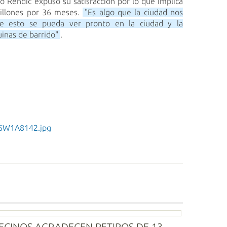
o Rendic expuso su satisfacción por lo que implica
illones por 36 meses.
"Es algo que la ciudad nos
ue esto se pueda ver pronto en la ciudad y la
inas de barrido"
.
6W1A8142.jpg
ECINOS AGRADECEN RETIROS DE 13