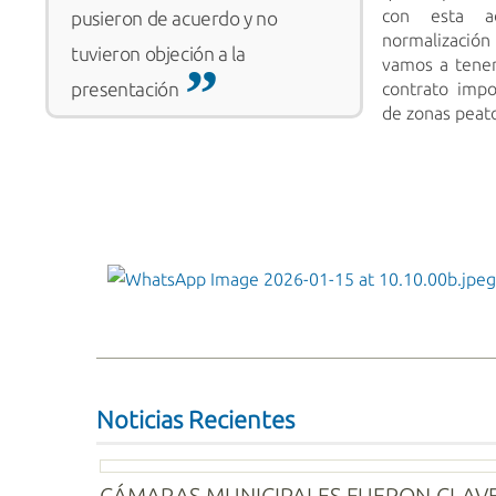
con esta ad
pusieron de acuerdo y no
normalizaci
tuvieron objeción a la
vamos a tene
presentación
contrato impo
de zonas peat
WhatsApp Image 2026-01-15 at
10.10.00b.jpeg
Noticias Recientes
CÁMARAS MUNICIPALES FUERON CLAV