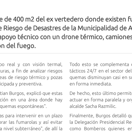
ie de 400 m2 del ex vertedero donde existen 
de Riesgo de Desastres de la Municipalidad de
apoyo técnico con un drone térmico, camiones a
ón del fuego.
 real y con visión termal,
Todo esto se complementa co
as, a fin de analizar riesgos
tácticos 24/7 en el sector de
eas de riesgo térmico y pozas
quemas disminuyan casi en su
icipada y preventiva.
en forma inmediata.
tian Burgos, explicó que estas
De hecho, esto último permit
ación en una área donde hay
actuar en forma paralela y o
a quemas espontáneas".
alcalde Sacha Razmilic.
as para intervenir en un plazo
Finalmente, Burgos detalló q
rar las fumarolas y así evitar
la Delegación Presidencial Re
nivel subterráneo", de allí la
como Bomberos quienes ent