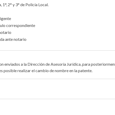
1°, 2° y 3° de Policía Local.
vigente
ítulo correspondiente
notario
ada ante notario
n enviados a la Dirección de Asesoría Jurídica, para posteriorment
es posible realizar el cambio de nombre en la patente.